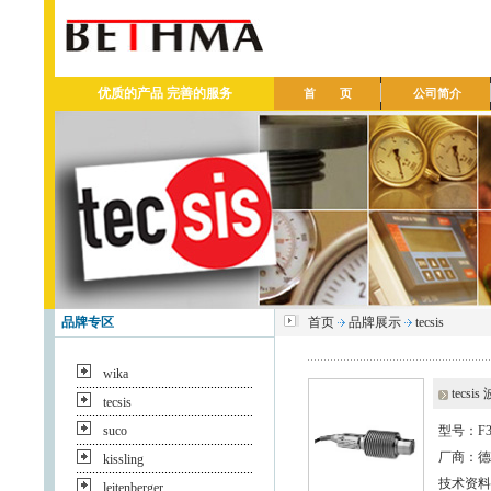
优质的产品 完善的服务
首 页
公司简介
品牌专区
首页
品牌展示
tecsis
wika
tecs
tecsis
suco
型号：F3
厂商：德国t
kissling
技术资料
leitenberger