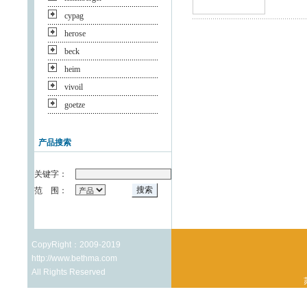
cypag
herose
beck
heim
vivoil
goetze
产品搜索
关键字：
范 围：
CopyRight：2009-2019
http://www.bethma.com
All Rights Reserved