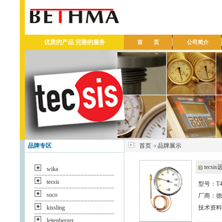
优质的产品 完善的服务
首 页
公司简介
品牌专区
首页
品牌展示
tecs
wika
tecsis
型号：T4
suco
厂商：德国t
kissling
技术资料
leitenberger