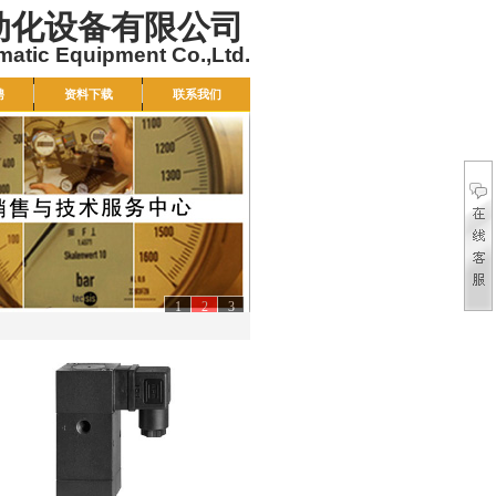
动化设备有限公司
atic Equipment Co.,Ltd.
聘
资料下载
联系我们
1
2
3