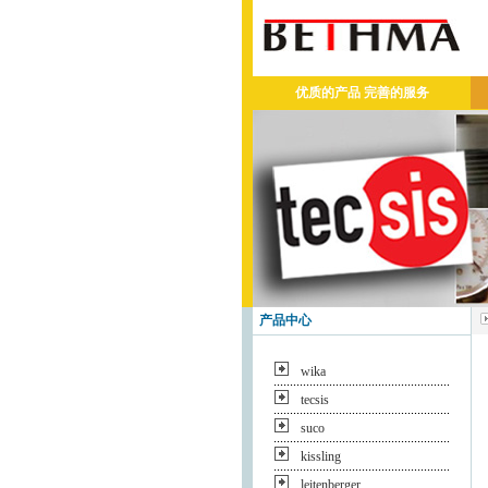
优质的产品 完善的服务
产品中心
wika
tecsis
suco
kissling
leitenberger