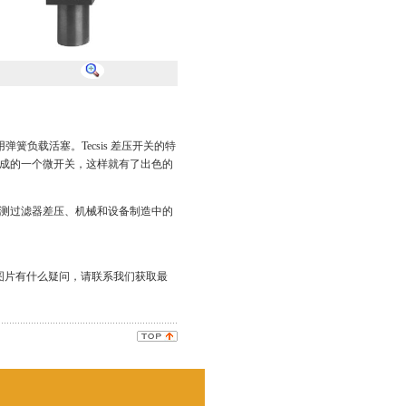
负载活塞。Tecsis 差压开关的特
成的一个微开关，这样就有了出色的
测过滤器差压、机械和设备制造中的
图片有什么疑问，请联系我们获取最