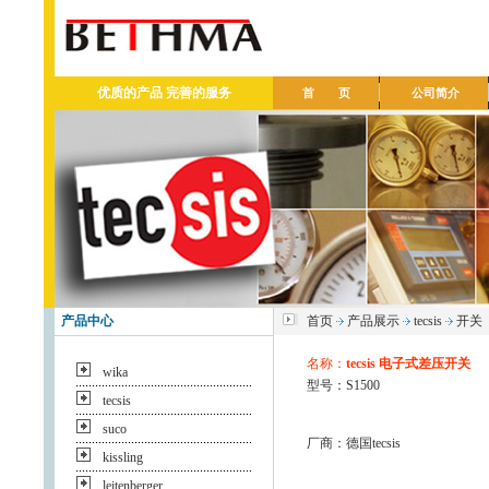
优质的产品 完善的服务
首 页
公司简介
产品中心
首页
产品展示
tecsis
开关
名称：
tecsis 电子式差压开关
wika
型号：S1500
tecsis
suco
厂商：德国tecsis
kissling
leitenberger