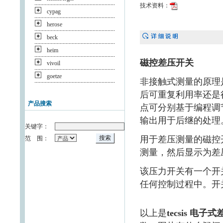
技术资料：
cypag
herose
beck
heim
磁控差压开关
vivoil
goetze
非接触式测量的原理
后可重复利用率还是
产品搜索
点可分别基于编程调
输出用于后继的处理
关键字：
用于差压测量的磁控
范 围：
测量，然后显示为差
该压力开关有一个开关
任何控制过程中。开
以上是
tecsis 电子