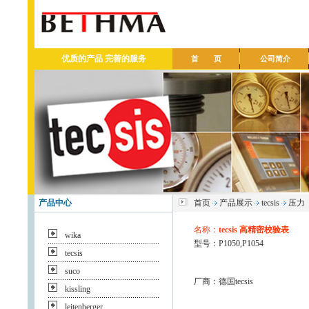
优质的产品 完善的服务
首 页
公司简介
产品中心
首页
产品展示
tecsis
压力
名称：
tecsis 高精密校验表
wika
型号：P1050,P1054
tecsis
suco
厂商：德国tecsis
kissling
leitenberger