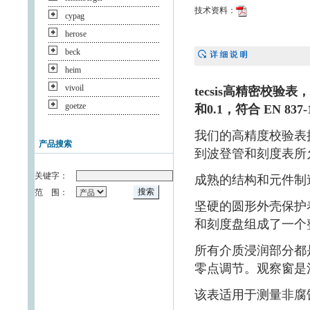
技术资料：
cypag
herose
beck
heim
vivoil
tecsis高精密校验
goetze
和0.1，符合 EN 837
我们的高精度校验表
产品搜索
到波登管和刻度表所
关键字：
成熟的结构和元件制
范 围：
坚硬的圆形外壳保护
和刻度盘组成了一个
所有介质浸润部分都是
零点调节。观察窗是
该表适用于测量非腐