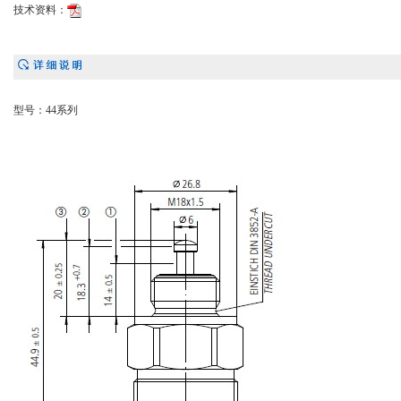
技术资料：
型号：44系列