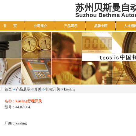
苏州贝斯曼自
Suzhou Bethma Autom
首 页
公司简介
产品展示
品牌专区
人才招
首页
产品展示
开关
行程开关
kissling
名称：
kissling行程开关
型号：44.02.004
厂商：kissling